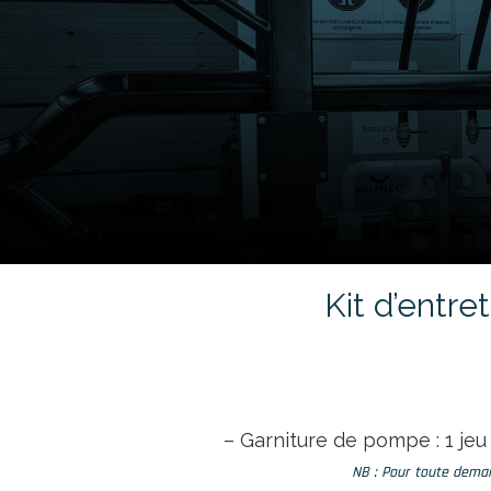
Kit d’entr
– Garniture de pompe : 1 je
NB : Pour toute deman