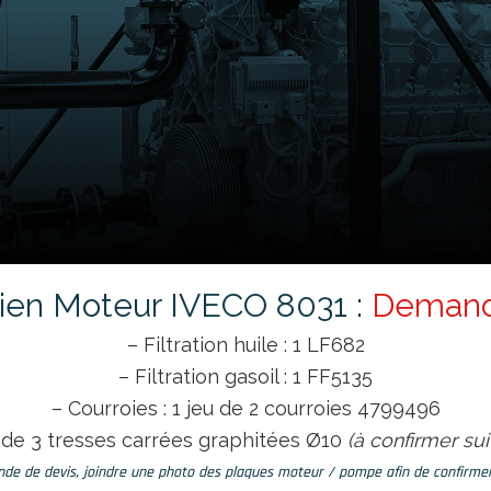
etien Moteur IVECO 8031 :
Demand
– Filtration huile : 1 LF682
– Filtration gasoil : 1 FF5135
– Courroies : 1 jeu de 2 courroies 4799496
u de 3 tresses carrées graphitées Ø10
(à confirmer su
de de devis, joindre une photo des plaques moteur / pompe afin de confirmer