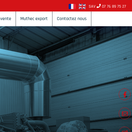
SAV
07 76 89 75 27
 vente
Muthec export
Contactez nous